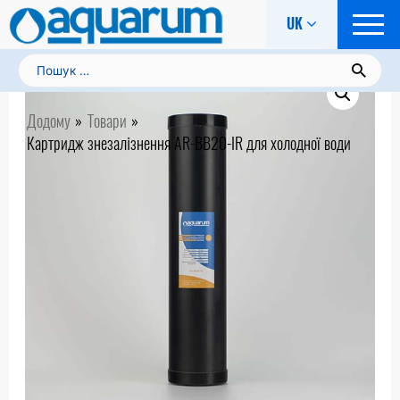
UK
Пошук:
Додому
Товари
Картридж знезалізнення AR-BB20-IR для холодної води