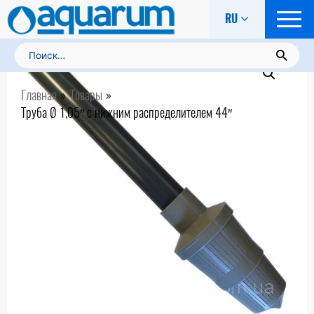
RU
Найти:
Главная
Товары
Труба Ø 1,05″ с нижним распределителем 44″